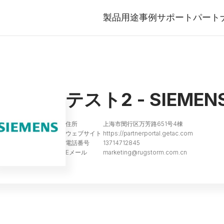
製品
用途事例
サポート
パート
を持つビジネスパートナーの採
テスト2 - SIEMEN
住所
上海市閔行区万芳路651号4棟
ウェブサイト
https://partnerportal.getac.com
電話番号
13714712845
Eメール
marketing@rugstorm.com.cn