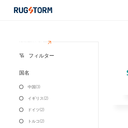
ディーラーリスト
ラグストームパートナープログラムは、強力な製品販売能力
用・育成を目的としています。
ホームページ

ディーラー

ルーマニア
お問い合わせ

フィルター

国名
中国(3)
イギリス(2)
ドイツ(2)
トルコ(2)