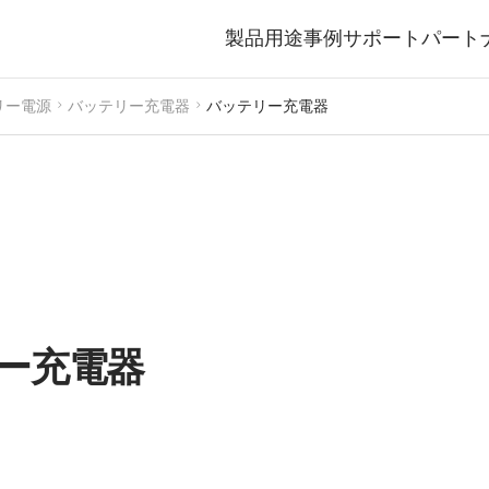
製品
用途事例
サポート
パート
リー電源

バッテリー充電器

バッテリー充電器
ー充電器