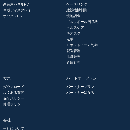
産業用パネルPC
ケータリング
車載ディスプレイ
建設機械制御
ボックスPC
現地調査
ゴルフボール回収機
ヘルスケア
キオスク
点検
ロボットアーム制御
製造管理
店舗管理
倉庫管理
サポート
パートナープラン
ダウンロード
パートナープラン
よくある質問
パートナーになる
保証ポリシー
修理ポリシー
会社
当社について