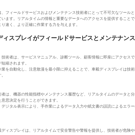
は、フィールドサービスおよびメンテナンス技術者にとって不可欠なツールと
ています。リアルタイムの情報と重要なデータへのアクセスを提供することで
より速く、より正確に作業する力を与えます。
ディスプレイがフィールドサービスとメンテナン
：技術者は、サービスマニュアル、診断ツール、顧客情報に即座にアクセスで
が短縮されます。
作業を自動化し、注意散漫を最小限に抑えることで、車載ディスプレイは技術
す。
術者は、機器の性能指標やメンテナンス履歴など、リアルタイムのデータと分
た意思決定を行うことができます。
：デジタル表示により、手作業によるデータ入力や紙文書の誤読によるエラー
載ディスプレイは、リアルタイムで安全警告や警報を提供し、技術者が危険や