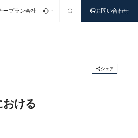
ナープラン
会社
お問い合わせ




シェア
における