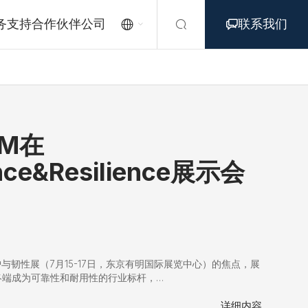
务支持
合作伙伴
公司
联系我们



RM在
nce&Resilience展示会
维护与韧性展（7月15-17日，东京有明国际展览中心）的焦点，展
终端成为可靠性和耐用性的行业标杆，…
详细内容