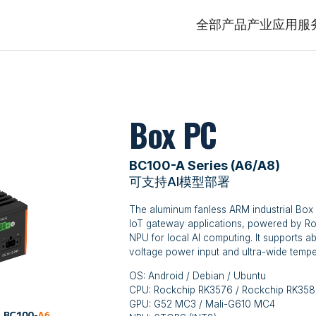
全部产品
产业应用
服
Box PC
BC100-A Series (A6/A8)
可支持AI模型部署
The aluminum fanless ARM industrial Box P
IoT gateway applications, powered by R
NPU for local AI computing. It supports 
voltage power input and ultra-wide tempe
OS: Android / Debian / Ubuntu
CPU: Rockchip RK3576 / Rockchip RK35
GPU: G52 MC3 / Mali-G610 MC4