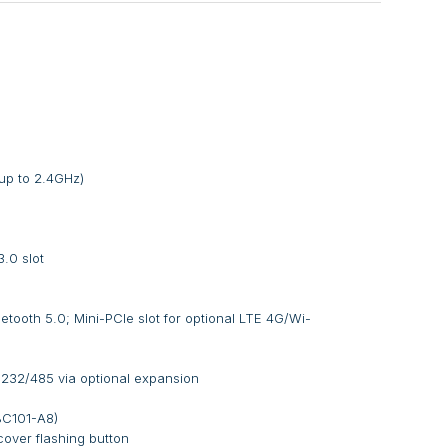
p to 2.4GHz)
.0 slot
ooth 5.0; Mini-PCIe slot for optional LTE 4G/Wi-
232/485 via optional expansion
BC101-A8)
over flashing button