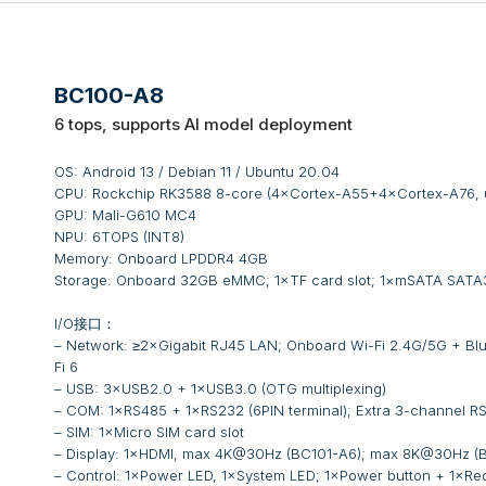
BC100-A8
6 tops, supports AI model deployment
OS: Android 13 / Debian 11 / Ubuntu 20.04
CPU: Rockchip RK3588 8-core (4×Cortex-A55+4×Cortex-A76, u
GPU: Mali-G610 MC4
NPU: 6TOPS (INT8)
Memory: Onboard LPDDR4 4GB
Storage: Onboard 32GB eMMC; 1×TF card slot; 1×mSATA SATA3
I/O接口：
– Network: ≥2×Gigabit RJ45 LAN; Onboard Wi-Fi 2.4G/5G + Bluet
Fi 6
– USB: 3×USB2.0 + 1×USB3.0 (OTG multiplexing)
– COM: 1×RS485 + 1×RS232 (6PIN terminal); Extra 3-channel RS
– SIM: 1×Micro SIM card slot
– Display: 1×HDMI, max 4K@30Hz (BC101-A6); max 8K@30Hz (
– Control: 1×Power LED, 1×System LED; 1×Power button + 1×Rec