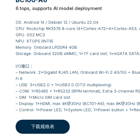
BC100-A6
6 tops, supports
AI model deployment
OS: Android 14 / Debian 12 / Ubuntu 22.04
CPU: Rockchip RK3576 8-core (4×Cortex-A72+4×Cortex-A53, u
GPU: G52 MC3
NPU: 6TOPS (INT8)
Memory: Onboard LPDDR4 4GB
Storage: Onboard 32GB eMMC; 1×TF card slot; 1×mSATA SATA3
I/O接口：
– Network: 2×Gigabit RJ45 LAN; Onboard Wi-Fi 2.4G/5G + Blueto
Fi 6
– USB: 3×USB2.0 + 1×USB3.0 (OTG multiplexing)
– COM: 1×RS485 + 1×RS232 (6PIN terminal); Extra 3-channel RS
– SIM: 1×Micro SIM card slot
– Display: 1×HDMI, max 4K@30Hz (BC101-A6); max 8K@30Hz (
– Control: 1×Power LED, 1×System LED; 1×Power button + 1×Rec
下载规格表