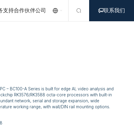
务支持
合作伙伴
公司
联系我们



C – BC100-A Series is built for edge AI, video analysis and
ockchip RK3576/RK3588 octa-core processors with built-in
abundant network, serial and storage expansion, wide
rature working range, with wall/DIN rail mounting options.
88