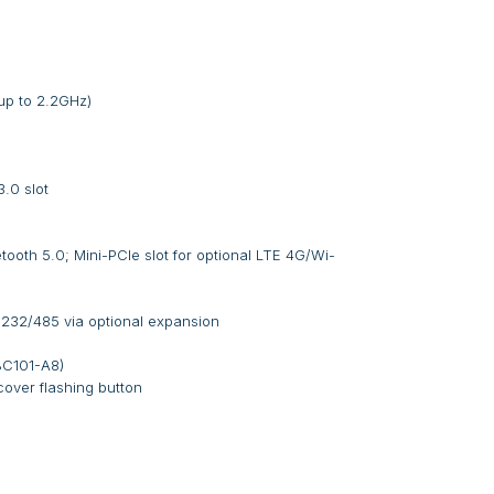
p to 2.2GHz)
.0 slot
oth 5.0; Mini-PCIe slot for optional LTE 4G/Wi-
232/485 via optional expansion
BC101-A8)
over flashing button