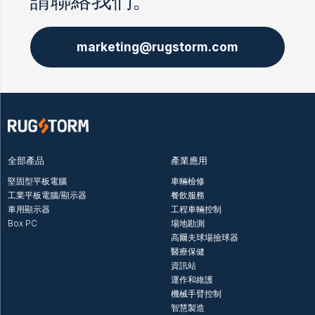
請聯絡我們。
marketing@rugstorm.com
全部產品
產業應用
堅固型平板電腦
車輛檢修
工業平板電腦/顯示器
餐飲服務
車用顯示器
工程車輛控制
Box PC
場地勘測
高爾夫球場撿球器
醫療保健
資訊站
運作和維護
機械手臂控制
智慧製造