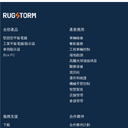
全部產品
產業應用
堅固型平板電腦
車輛檢修
工業平板電腦/顯示器
餐飲服務
車用顯示器
工程車輛控制
Box PC
場地勘測
高爾夫球場撿球器
醫療保健
資訊站
運作和維護
機械手臂控制
智慧製造
店舖管理
倉儲管理
服務支援
合作夥伴
下載
合作夥伴計劃