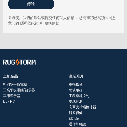
傳送
透過使用我們的網站或提交任何個人信息，
您將確認已閱讀並同意
我們的
隱私權政策
和
服務條款
.
全部產品
產業應用
堅固型平板電腦
車輛檢修
工業平板電腦/顯示器
餐飲服務
車用顯示器
工程車輛控制
Box PC
場地勘測
高爾夫球場撿球器
醫療保健
資訊站
運作和維護