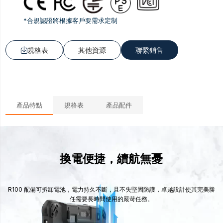
*合規認證將根據客戶要需求定制
規格表
其他資源
聯繫銷售

產品特點
規格表
產品配件
換電便捷，續航無憂
R100 配備可拆卸電池，電力持久不斷，且不失堅固防護，卓越設計使其完美勝
任需要長時間使用的嚴苛任務。