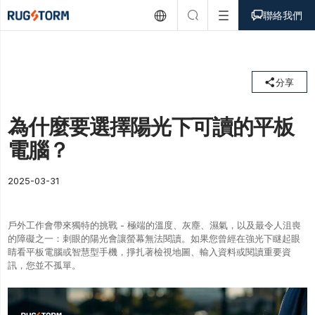



聯絡我們

分享
為什麼要選擇陽光下可讀的平板
電腦？
2025-03-31
戶外工作會帶來獨特的挑戰 - 極端的溫度、灰塵、濕氣，以及最令人沮喪
的障礙之一：刺眼的陽光會讓螢幕無法閱讀。如果您曾經在強光下瞇起眼
睛看平板電腦或智慧型手機，掙扎著檢視地圖、輸入資料或閱讀重要資
訊，您並不孤單。