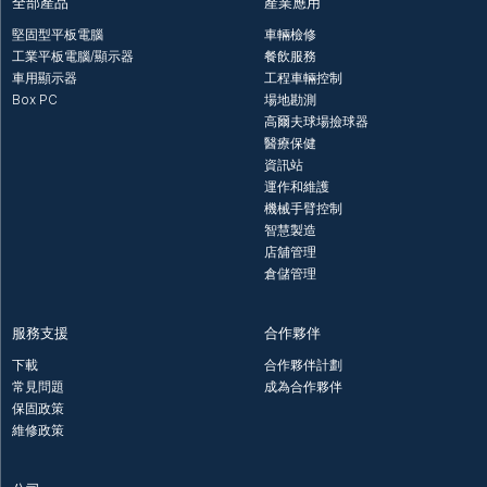
全部產品
產業應用
堅固型平板電腦
車輛檢修
工業平板電腦/顯示器
餐飲服務
車用顯示器
工程車輛控制
Box PC
場地勘測
高爾夫球場撿球器
醫療保健
資訊站
運作和維護
機械手臂控制
智慧製造
店舖管理
倉儲管理
服務支援
合作夥伴
下載
合作夥伴計劃
常見問題
成為合作夥伴
保固政策
維修政策