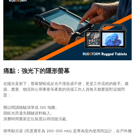
痛點：強光下的隱形螢幕
在陽光直射下，螢幕變暗或反光不僅造成不便，更是工作流程的殺手。建
築、農業、物流和公用事業等產業的現場工作人員每天都要面對這個問
題：
難以閱讀檢驗清單或 GIS 地圖。
因眩光而遺失關鍵資料輸入。
浪費時間重新定位裝置以尋找陰涼處。
標準顯示器 (亮度通常為 200-300 nits) 是專為室內使用而設計，在戶外幾