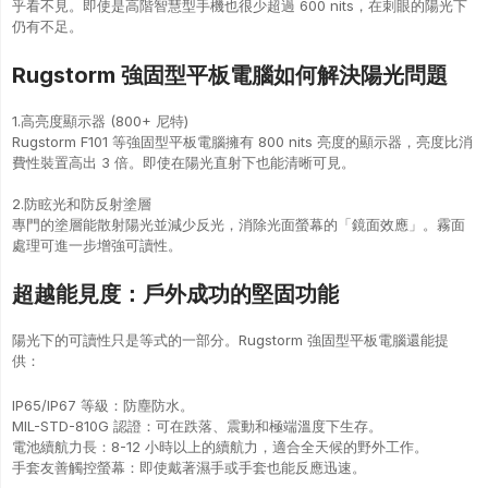
乎看不見。即使是高階智慧型手機也很少超過 600 nits，在刺眼的陽光下
仍有不足。
Rugstorm 強固型平板電腦如何解決陽光問題
1.高亮度顯示器 (800+ 尼特)
Rugstorm F101 等強固型平板電腦擁有 800 nits 亮度的顯示器，亮度比消
費性裝置高出 3 倍。即使在陽光直射下也能清晰可見。
2.防眩光和防反射塗層
專門的塗層能散射陽光並減少反光，消除光面螢幕的「鏡面效應」。霧面
處理可進一步增強可讀性。
超越能見度：戶外成功的堅固功能
陽光下的可讀性只是等式的一部分。Rugstorm 強固型平板電腦還能提
供：
IP65/IP67 等級：防塵防水。
MIL-STD-810G 認證：可在跌落、震動和極端溫度下生存。
電池續航力長：8-12 小時以上的續航力，適合全天候的野外工作。
手套友善觸控螢幕：即使戴著濕手或手套也能反應迅速。