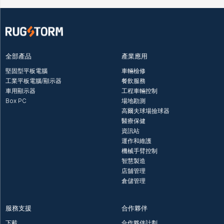
全部產品
產業應用
堅固型平板電腦
車輛檢修
工業平板電腦/顯示器
餐飲服務
車用顯示器
工程車輛控制
Box PC
場地勘測
高爾夫球場撿球器
醫療保健
資訊站
運作和維護
機械手臂控制
智慧製造
店舖管理
倉儲管理
服務支援
合作夥伴
下載
合作夥伴計劃