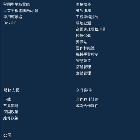
堅固型平板電腦
車輛檢修
工業平板電腦/顯示器
餐飲服務
車用顯示器
工程車輛控制
Box PC
場地勘測
高爾夫球場撿球器
醫療保健
資訊站
運作和維護
機械手臂控制
智慧製造
店舖管理
倉儲管理
服務支援
合作夥伴
下載
合作夥伴計劃
常見問題
成為合作夥伴
保固政策
維修政策
公司